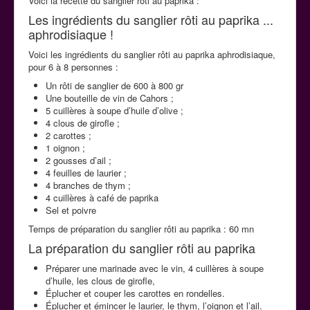
Voici la recette du sanglier rôti au paprika :
La cuisine aphrodisiaque
Les ingrédients du sanglier rôti au paprika ...
aphrodisiaque !
Voici les ingrédients du sanglier rôti au paprika aphrodisiaque,
Contact
pour 6 à 8 personnes :
Un rôti de sanglier de 600 à 800 gr
Une bouteille de vin de Cahors ;
5 cuillères à soupe d’huile d’olive ;
4 clous de girofle ;
2 carottes ;
1 oignon ;
2 gousses d’ail ;
4 feuilles de laurier ;
4 branches de thym ;
4 cuillères à café de paprika
Sel et poivre
Temps de préparation du sanglier rôti au paprika : 60 mn
La préparation du sanglier rôti au paprika
Préparer une marinade avec le vin, 4 cuillères à soupe
d’huile, les clous de girofle,
Éplucher et couper les carottes en rondelles.
Éplucher et émincer le laurier, le thym, l’oignon et l’ail.