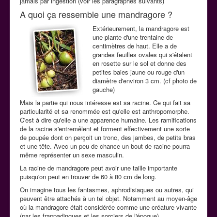
jamais par ingestion (voir les paragraphes suivants)
A quoi ça ressemble une mandragore ?
Extérieurement, la mandragore est
une plante d'une trentaine de
centimètres de haut. Elle a de
grandes feuilles ovales qui s'étalent
en rosette sur le sol et donne des
petites baies jaune ou rouge d'un
diamètre d'environ 3 cm. (cf photo de
gauche)
Mais la partie qui nous intéresse est sa racine. Ce qui fait sa
particularité et sa renommée est qu'elle est anthropomorphe.
C'est à dire qu'elle a une apparence humaine. Les ramifications
de la racine s'entremêlent et forment effectivement une sorte
de poupée dont on perçoit un tronc, des jambes, de petits bras
et une tête. Avec un peu de chance un bout de racine pourra
même représenter un sexe masculin.
La racine de mandragore peut avoir une taille importante
puisqu'on peut en trouver de 60 à 80 cm de long.
On imagine tous les fantasmes, aphrodisiaques ou autres, qui
peuvent être attachés à un tel objet. Notamment au moyen-âge
où la mandragore était considérée comme une créature vivante
(par les frappadingues et les sorciers de l'époque).