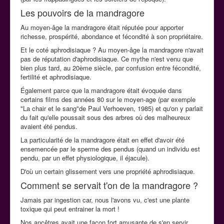
Les pouvoirs de la mandragore
Au moyen-âge la mandragore était réputée pour apporter
richesse, prospérité, abondance et fécondité à son propriétaire.
Et le coté aphrodisiaque ? Au moyen-âge la mandragore n'avait
pas de réputation d'aphrodisiaque. Ce mythe n'est venu que
bien plus tard, au 20ème siècle, par confusion entre fécondité,
fertilité et aphrodisiaque.
Également parce que la mandragore était évoquée dans
certains films des années 80 sur le moyen-age (par exemple
"La chair et le sang"de Paul Verhoeven, 1985) et qu'on y parlait
du fait qu'elle poussait sous des arbres où des malheureux
avaient été pendus.
La particularité de la mandragore était en effet d'avoir été
ensemencée par le sperme des pendus (quand un individu est
pendu, par un effet physiologique, il éjacule).
D'où un certain glissement vers une propriété aphrodisiaque.
Comment se servait t'on de la mandragore ?
Jamais par ingestion car, nous l'avons vu, c'est une plante
toxique qui peut entrainer la mort !
Nos ancêtres avait une façon fort amusante de s'en servir.