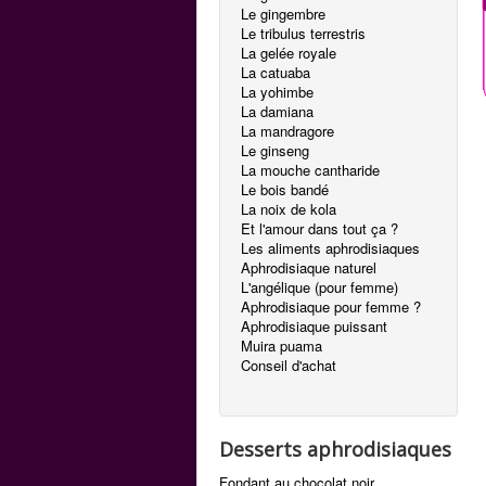
Le gingembre
Le tribulus terrestris
La gelée royale
La catuaba
La yohimbe
La damiana
La mandragore
Le ginseng
La mouche cantharide
Le bois bandé
La noix de kola
Et l'amour dans tout ça ?
Les aliments aphrodisiaques
Aphrodisiaque naturel
L'angélique (pour femme)
Aphrodisiaque pour femme ?
Aphrodisiaque puissant
Muira puama
Conseil d'achat
Desserts aphrodisiaques
Fondant au chocolat noir