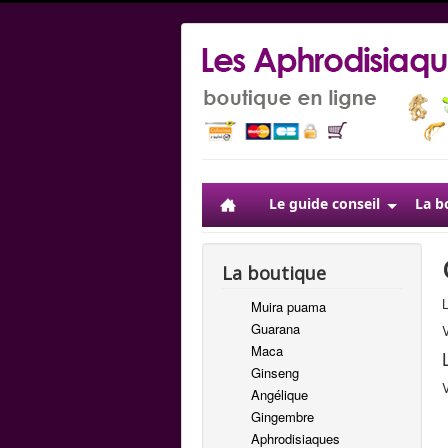
Le guide conseil
La b
La boutique
L
Muira puama
Guarana
V
Maca
Ginseng
V
Angélique
Gingembre
Aphrodisiaques