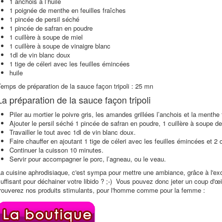
1 anchois à l’huile
1 poignée de menthe en feuilles fraîches
1 pincée de persil séché
1 pincée de safran en poudre
1 cuillère à soupe de miel
1 cuillère à soupe de vinaigre blanc
1dl de vin blanc doux
1 tige de céleri avec les feuilles émincées
huile
emps de préparation de la sauce façon tripoli : 25 mn
La préparation de la sauce façon tripoli
Piler au mortier le poivre gris, les amandes grillées l’anchois et la menthe 
Ajouter le persil séché 1 pincée de safran en poudre, 1 cuillère à soupe de
Travailler le tout avec 1dl de vin blanc doux.
Faire chauffer en ajoutant 1 tige de céleri avec les feuilles émincées et 2 o
Continuer la cuisson 10 minutes.
Servir pour accompagner le porc, l’agneau, ou le veau.
a cuisine aphrodisiaque, c'est sympa pour mettre une ambiance, grâce à l'ex
uffisant pour déchainer votre libido ? ;-) Vous pouvez donc jeter un coup d'œi
trouverez nos produits stimulants, pour l'homme comme pour la femme :