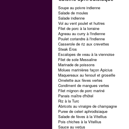
Soupe au poivre indienne
Salade de moules
Salade indienne
Vol au vent poulet et huitres
Filet de porc à la lorraine
Agneau au curry à l'indienne
Poulet coriandre à l'indienne
Casserole de riz aux crevettes
Steak Eros
Escalopes de veau à la viennoise
Filet de sole Messaline
Marinade de poissons
Molues marinières façon Apicius
Maquereaux au fenouil et groseille
Omelette aux fèves vertes
Condiment de mangues vertes
Filet mignon de porc mariné
Panais maître d'hôtel
Riz à la Turc
Abricots au vinaigre de champagne
Puree de celeri aphrodisiaque
Salade de fèves à la Vitellius
Pois chiches à la Vitellius
Sauce au verjus