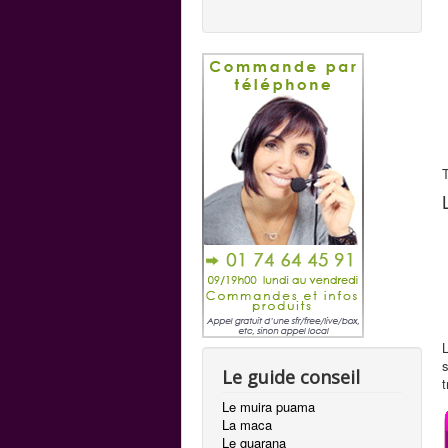
T
L
s
Le guide conseil
Le muira puama
La maca
Le guarana