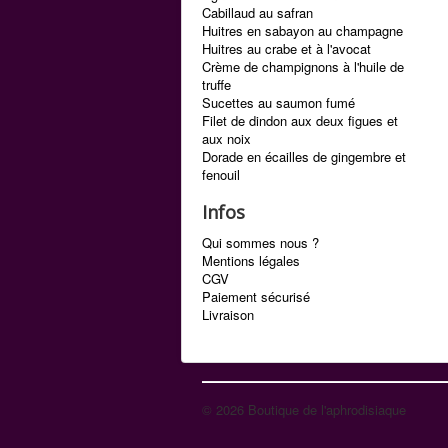
Cabillaud au safran
Huitres en sabayon au champagne
Huitres au crabe et à l'avocat
Crème de champignons à l'huile de
truffe
Sucettes au saumon fumé
Filet de dindon aux deux figues et
aux noix
Dorade en écailles de gingembre et
fenouil
Infos
Qui sommes nous ?
Mentions légales
CGV
Paiement sécurisé
Livraison
© 2026 Boutique de l'aphrodisiaque