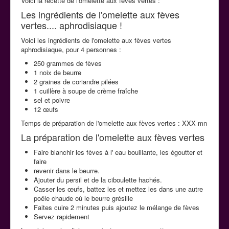
Voici la recette de l'omelette aux fèves vertes :
La cuisine aphrodisiaque
Les ingrédients de l'omelette aux fèves
vertes.... aphrodisiaque !
Voici les ingrédients de l'omelette aux fèves vertes
Contact
aphrodisiaque, pour 4 personnes :
250 grammes de fèves
1 noix de beurre
2 graines de coriandre pilées
1 cuillère à soupe de crème fraîche
sel et poivre
12 œufs
Temps de préparation de l'omelette aux fèves vertes : XXX mn
La préparation de l'omelette aux fèves vertes
Faire blanchir les fèves à l' eau bouillante, les égoutter et
faire
revenir dans le beurre.
Ajouter du persil et de la ciboulette hachés.
Casser les œufs, battez les et mettez les dans une autre
poêle chaude où le beurre grésille
Faites cuire 2 minutes puis ajoutez le mélange de fèves
Servez rapidement